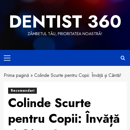
Skip
to
DENTIST 360
content
ZÂMBETUL TĂU, PRIORITATEA NOASTRĂ!
Primary
Menu
Prima pagină
»
Colinde Scurte pentru Copii: Învăță și Cântă!
Recomandari
Colinde Scurte
pentru Copii: Învăță