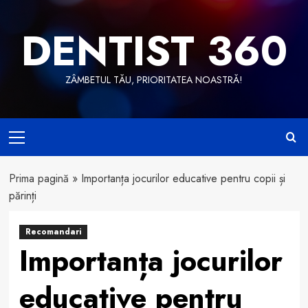
Skip
to
DENTIST 360
content
ZÂMBETUL TĂU, PRIORITATEA NOASTRĂ!
Primary
Menu
Prima pagină
»
Importanța jocurilor educative pentru copii și
părinți
Recomandari
Importanța jocurilor
educative pentru