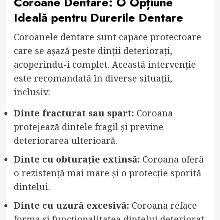
Coroane Dentare: O Opțiune
Ideală pentru Durerile Dentare
Coroanele dentare sunt capace protectoare
care se așază peste dinții deteriorați,
acoperindu-i complet. Această intervenție
este recomandată în diverse situații,
inclusiv:
Dinte fracturat sau spart:
Coroana
protejează dintele fragil și previne
deteriorarea ulterioară.
Dinte cu obturație extinsă:
Coroana oferă
o rezistență mai mare și o protecție sporită
dintelui.
Dinte cu uzură excesivă:
Coroana reface
forma și funcționalitatea dintelui deteriorat.