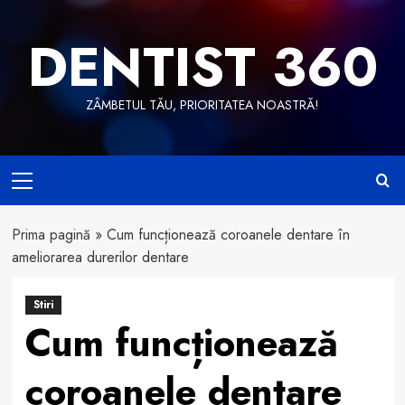
Skip
to
DENTIST 360
content
ZÂMBETUL TĂU, PRIORITATEA NOASTRĂ!
Primary
Menu
Prima pagină
»
Cum funcționează coroanele dentare în
ameliorarea durerilor dentare
Stiri
Cum funcționează
coroanele dentare