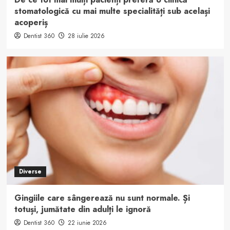
stomatologică cu mai multe specialități sub același
acoperiș
Dentist 360
28 iulie 2026
Diverse
Gingiile care sângerează nu sunt normale. Și
totuși, jumătate din adulți le ignoră
Dentist 360
22 iunie 2026