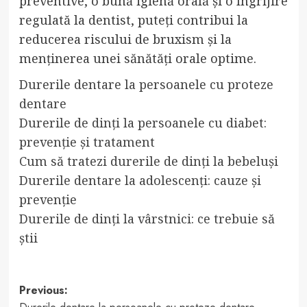
preventive, o bună igienă orală și o îngrijire
regulată la dentist, puteți contribui la
reducerea riscului de bruxism și la
menținerea unei sănătăți orale optime.
Durerile dentare la persoanele cu proteze
dentare
Durerile de dinți la persoanele cu diabet:
prevenție și tratament
Cum să tratezi durerile de dinți la bebeluși
Durerile dentare la adolescenți: cauze și
prevenție
Durerile de dinți la vârstnici: ce trebuie să
știi
Post
Previous: