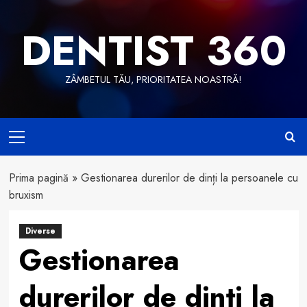
Skip
to
DENTIST 360
content
ZÂMBETUL TĂU, PRIORITATEA NOASTRĂ!
Primary
Menu
Prima pagină
»
Gestionarea durerilor de dinți la persoanele cu
bruxism
Diverse
Gestionarea
durerilor de dinți la