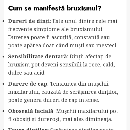
Cum se manifestă bruxismul?
Dureri de dinți
: Este unul dintre cele mai
frecvente simptome ale bruxismului.
Durerea poate fi ascuțită, constantă sau
poate apărea doar când muști sau mesteci.
Sensibilitate dentară
: Dinții afectați de
bruxism pot deveni sensibili la rece, cald,
dulce sau acid.
Durere de cap
: Tensiunea din mușchii
maxilarului, cauzată de scrâșnirea dinților,
poate genera dureri de cap intense.
Oboseală facială
: Mușchii maxilarului pot
fi obosiți și dureroși, mai ales dimineața.
Uzura dinților
: Scrâșnirea dinților poate