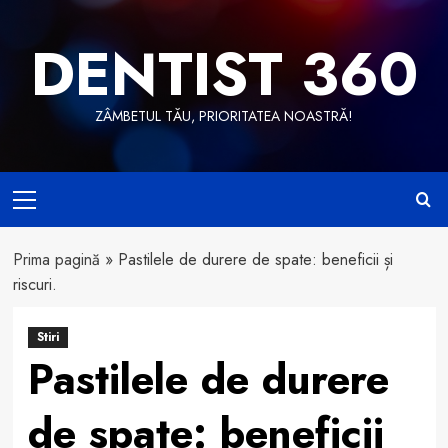
Skip
to
DENTIST 360
content
ZÂMBETUL TĂU, PRIORITATEA NOASTRĂ!
Primary
Menu
Prima pagină
»
Pastilele de durere de spate: beneficii și
riscuri.
Stiri
Pastilele de durere
de spate: beneficii