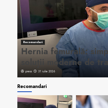
Recomandari
Hernia femurală: sim
soluții moderne de tr
press
31 iulie 2026
Recomandari