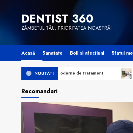
Skip
to
DENTIST 360
content
ZÂMBETUL TĂU, PRIORITATEA NOASTRĂ!
Acasă
Sanatate
Boli si afectiuni
Sfatul me
uții moderne de tratament
De ce tot mai mulți pacie
NOUTATI
Recomandari