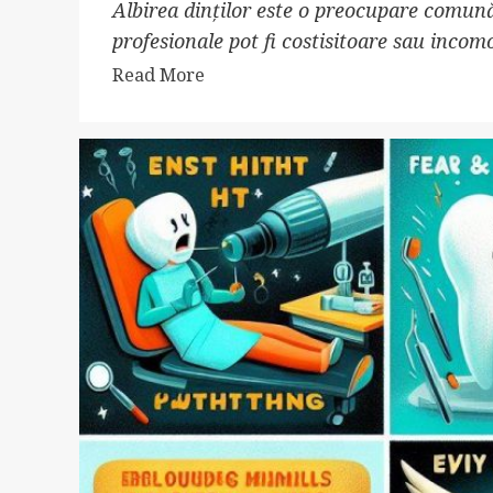
Albirea dinților este o preocupare comun
profesionale pot fi costisitoare sau incomod
Read
Read More
more
about
Albirea
dinților
acasă
–
5
metode
naturale