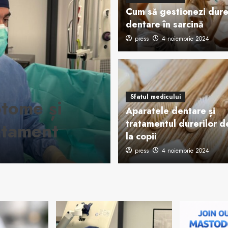
Cum să gestionezi dure
dentare în sarcină
press
4 noiembrie 2024
Recomandari
Aparatul den
Sfatul medicului
ptome și
tehnologie, b
Aparatele dentare și
tratamentul durerilor d
atament
vizibile
la copii
press
press
12 iunie 2026
4 noiembrie 2024