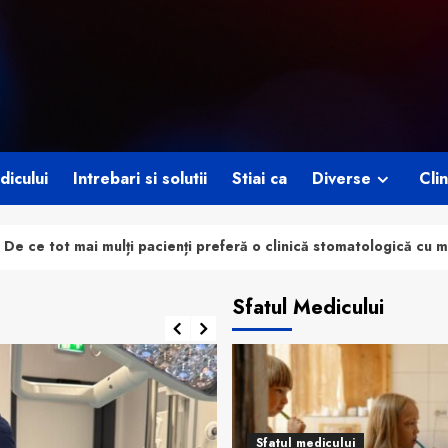
dicului
Intrebari si solutii
Stiai ca
Diverse
Clin
nți preferă o clinică stomatologică cu mai multe specialități sub 
Sfatul Medicului
Sfatul medicului