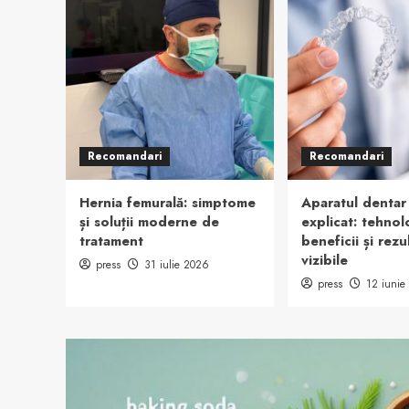
Recomandari
Recomandari
Hernia femurală: simptome
Aparatul dentar
și soluții moderne de
explicat: tehnol
tratament
beneficii și rezu
vizibile
press
31 iulie 2026
press
12 iunie