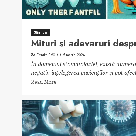
Stiai ca
Mituri si adevaruri desp
Dentist 360
5 martie 2024
În domeniul stomatologiei, există numeroa
negativ înțelegerea pacienților și pot afecta
Read
Read More
more
about
Mituri
si
adevaruri
despre
stomatologie